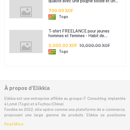
qualité avec une poigne solide et un
bon maintient dans la main pour boire
votre café ou the.
700.00 XOF
Togo
T-shirt FREELANCE pour jeunes
hommes et femmes - Habit de
tendance made by Jules Beco
disponible en 3 couleurs
5,000.00 XOF
10,000.00 XOF
Togo
À propos d'Elikkia
Elikkia est une entreprise affiliée au groupe iT Consulting, implantée
à Lomé (Togo) et à Fuzhou (Chine).
Fondée en 2022, elle opère comme une plateforme de e-commerce,
proposant une large gamme de produits. Elikkia se positionne
comme la toute première plateforme B2B/B2C made in Africa,
Read More
offrant à la fois la possibilité d'acheter localement et directement