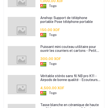
1,000.00 XOF
Togo
Anshop: Support de téléphone
portable Pose téléphone portable
150.00 XOF
Togo
Puissant mini couteau utilitaire pour
ouvrir les courriers et cartons - Petite
lame portable prêt à l'emploi - Mini
lame portable disponible en plusieurs
300.00 XOF
couleurs
Togo
Véritable stéréo sans fil NB pro K11 -
Airpods de bonne qualité - Ecouteurs
sans fil
4,500.00 XOF
Togo
Tasse blanche en céramique de haute