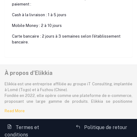
paiement :
Cash à la livraison : 1 à 5 jours
Mobile Money : 2 à 10 jours
Carte bancaire : 2 jours à 3 semaines selon l'établissement
bancaire.
À propos d'Elikkia
Elikkia est une entreprise affiliée au groupe iT Consulting, implantée
à Lomé (Togo) et à Fuzhou (Chine).
Fondée en 2022, elle opère comme une plateforme de e-commerce,
proposant une large gamme de produits. Elikkia se positionne
comme la toute première plateforme B2B/B2C made in Africa,
Read More
offrant à la fois la possibilité d'acheter localement et directement
depuis la Chine.
La plateforme dessert à plus de 80% le marché africain
Termes et
Politique de retour
francophone, avec une attention particulière portée à l'accessibilité,
conditions
aux réalités locales et aux besoins spécifiques des consommateurs.