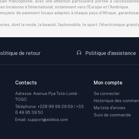
in francophone, avec une attention particulière portée à l'accessibilité
 livraisons à l'international, notamment vers l'Europe et l'Amérique.
 des moyens de paiement locaux adaptés à chaque pays d'Afrique, garantiss
s, dont la mode, la beauté, l'automobile, le sport, l'électronique grand pu
olitique de retour
Politique d'assistance
Contacts
Mon compte
Adresse: Avenue Pya Totsi Lomé -
Se connecter
TOGO
Historique des comma
Téléphone: +228 99 99 29 59 / +33
Ma liste d'envies
6 49 95 39 50
Suivi de commande
Email: support@elikkia.com