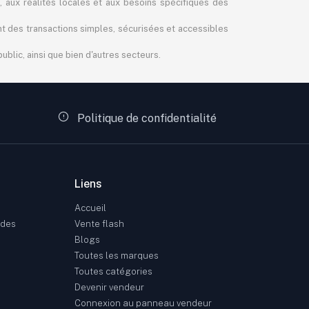
, aux réalités locales et aux besoins spécifiques des
ant des transactions simples, sécurisées et accessibles
blic, ainsi que bien d'autres secteurs.
Politique de confidentialité
Liens
Accueil
ndes
Vente flash
Blogs
Toutes les marques
Toutes catégories
Devenir vendeur
Connexion au panneau vendeur