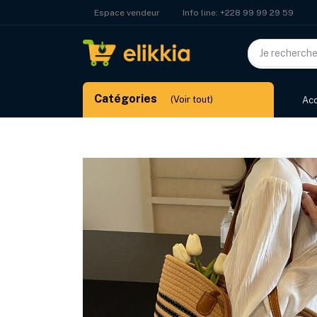
Info line:
+228 99 99 29 59
Espace vendeur
Catégories
(Voir tout)
Acc