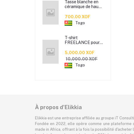
Tasse blanche en
céramique de haute
qualité avec une
poigne solide et un
700.00 XOF
bon maintient dans
Togo
la main pour boire
votre café ou the.
T-shirt
FREELANCE pour
jeunes hommes et
femmes - Habit de
5,000.00 XOF
tendance made by
10,000.00 XOF
Jules Beco
Togo
disponible en 3
couleurs
À propos d'Elikkia
Elikkia est une entreprise affiliée au groupe iT Consul
Fondée en 2022, elle opère comme une plateforme d
made in Africa, offrant à la fois la possibilité d'achet