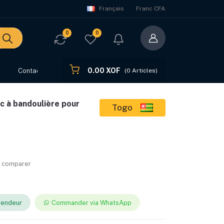
Français
Franc CFA
0
0
0.00 XOF
s
Contact
(
0
Articles)
ac à bandoulière pour
Togo
r comparer
vendeur
Commander via WhatsApp