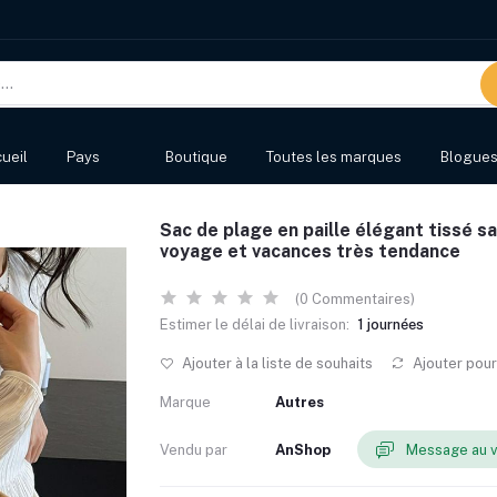
ueil
Pays
Boutique
Toutes les marques
Blogue
Sac de plage en paille élégant tissé s
voyage et vacances très tendance
(0 Commentaires)
Estimer le délai de livraison:
1 journées
Ajouter à la liste de souhaits
Ajouter pou
Marque
Autres
Vendu par
AnShop
Message au 