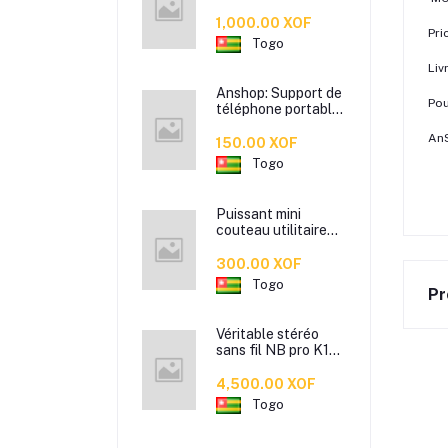
garçons - Habits
col V et col ronds -
1,000.00 XOF
Pri
T-Shirt slim bonne
Togo
qualité
Liv
Anshop: Support de
Pou
téléphone portable
Pose téléphone
An
portable
150.00 XOF
Togo
Puissant mini
couteau utilitaire
pour ouvrir les
courriers et cartons
300.00 XOF
- Petite lame
Togo
Pr
portable prêt à
l'emploi - Mini lame
portable disponible
Véritable stéréo
en plusieurs
sans fil NB pro K11 -
couleurs
Airpods de bonne
qualité - Ecouteurs
4,500.00 XOF
sans fil
Togo