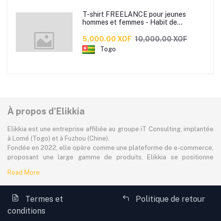
T-shirt FREELANCE pour jeunes
hommes et femmes - Habit de
tendance made by Jules Beco
disponible en 3 couleurs
5,000.00 XOF
10,000.00 XOF
Togo
À propos d'Elikkia
Elikkia est une entreprise affiliée au groupe iT Consulting, implantée
à Lomé (Togo) et à Fuzhou (Chine).
Fondée en 2022, elle opère comme une plateforme de e-commerce,
proposant une large gamme de produits. Elikkia se positionne
comme la toute première plateforme B2B/B2C made in Africa,
Read More
offrant à la fois la possibilité d'acheter localement et directement
depuis la Chine.
La plateforme dessert à plus de 80% le marché africain
Termes et
Politique de retour
francophone, avec une attention particulière portée à l'accessibilité,
conditions
aux réalités locales et aux besoins spécifiques des consommateurs.