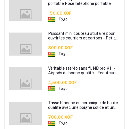
portable Pose téléphone portable
150.00 XOF
Togo
Puissant mini couteau utilitaire pour
ouvrir les courriers et cartons - Petite
lame portable prêt à l'emploi - Mini
lame portable disponible en plusieurs
300.00 XOF
couleurs
Togo
Véritable stéréo sans fil NB pro K11 -
Airpods de bonne qualité - Ecouteurs
sans fil
4,500.00 XOF
Togo
Tasse blanche en céramique de haute
qualité avec une poigne solide et un
bon maintient dans la main pour boire
votre café ou the.
700.00 XOF
Togo