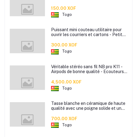
150.00 XOF
Togo
Puissant mini couteau utilitaire pour
ouvrir les courriers et cartons - Petite
lame portable prêt à l'emploi - Mini
lame portable disponible en plusieurs
300.00 XOF
couleurs
Togo
Véritable stéréo sans fil NB pro K11 -
Airpods de bonne qualité - Ecouteurs
sans fil
4,500.00 XOF
Togo
Tasse blanche en céramique de haute
qualité avec une poigne solide et un
bon maintient dans la main pour boire
votre café ou the.
700.00 XOF
Togo