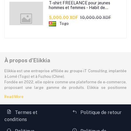
T-shirt FREELANCE pour jeunes
hommes et femmes - Habit de
tendance made by Jules Beco
disponible en 3 couleurs
5,000.00 XOF
10,000.00 XOF
Togo
À propos d'Elikkia
Elikkia est une entreprise affiliée au groupe iT Consulting, implantée
à Lomé (Togo) et à Fuzhou (Chine).
Fondée en 2022, elle opère comme une plateforme de e-commerce,
proposant une large gamme de produits. Elikkia se positionne
comme la toute première plateforme B2B/B2C made in Africa,
Read More
offrant à la fois la possibilité d'acheter localement et directement
depuis la Chine.
La plateforme dessert à plus de 80% le marché africain
Termes et
Politique de retour
francophone, avec une attention particulière portée à l'accessibilité,
conditions
aux réalités locales et aux besoins spécifiques des consommateurs.
Toutefois, Elikkia assure également des livraisons à l'international,