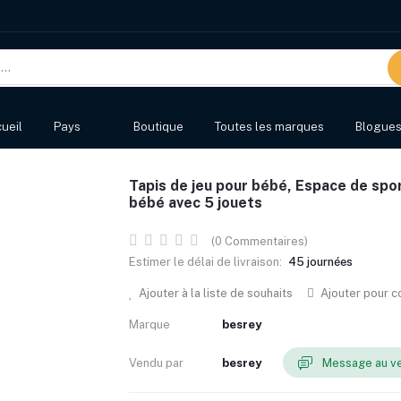
ueil
Pays
Boutique
Toutes les marques
Blogue
Tapis de jeu pour bébé, Espace de spo
bébé avec 5 jouets
(0 Commentaires)
Estimer le délai de livraison:
45 journées
Ajouter à la liste de souhaits
Ajouter pour 
Marque
besrey
Vendu par
besrey
Message au v