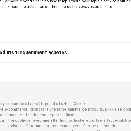
reiller pour le ventre et la housse remplaçable pour tapis d'activité pour 
cieux pour une utilisation quotidienne ou les voyages en famille.
oduits fréquemment achetés
ting, implantée à Lomé (Togo) et à Fuzhou (Chine).
e e-commerce, proposant une large gamme de produits. Elikkia se pos
er localement et directement depuis la Chine.
in francophone, avec une attention particulière portée à l'accessibilité
 livraisons à l'international, notamment vers l'Europe et l'Amérique.