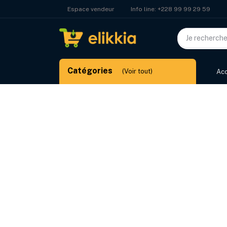
Info line:
+228 99 99 29 59
Espace vendeur
Catégories
(Voir tout)
Acc