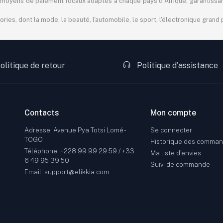
 des moyens de paiement locaux adaptés à chaque pays d'Afrique, garantiss
s, dont la mode, la beauté, l'automobile, le sport, l'électronique grand pu
olitique de retour
Politique d'assistance
Contacts
Mon compte
Adresse: Avenue Pya Totsi Lomé -
Se connecter
TOGO
Historique des comma
Téléphone: +228 99 99 29 59 / +33
Ma liste d'envies
6 49 95 39 50
Suivi de commande
Email: support@elikkia.com