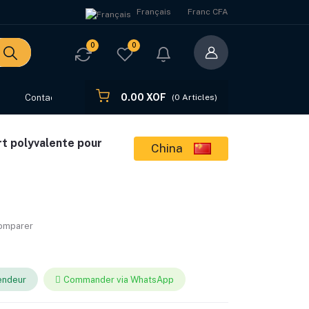
Français
Franc CFA
0
0
0.00 XOF
s
Contact
(
0
Articles)
rt polyvalente pour
China
comparer
endeur
Commander via WhatsApp