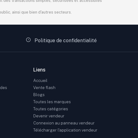
ant des transactions simples, sécurisées et accessibles
blic, ainsi que bien d'autres secteurs.
Politique de confidentialité
Liens
Accueil
ndes
Vente flash
Blogs
Toutes les marques
Toutes catégories
Devenir vendeur
Connexion au panneau vendeur
Télécharger l'application vendeur