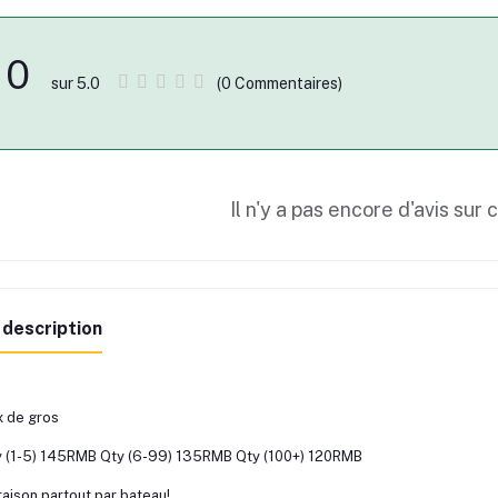
0
(0 Commentaires)
sur 5.0
Il n'y a pas encore d'avis sur 
 description
x de gros
 (1-5) 145RMB Qty (6-99) 135RMB Qty (100+) 120RMB
raison partout par bateau!