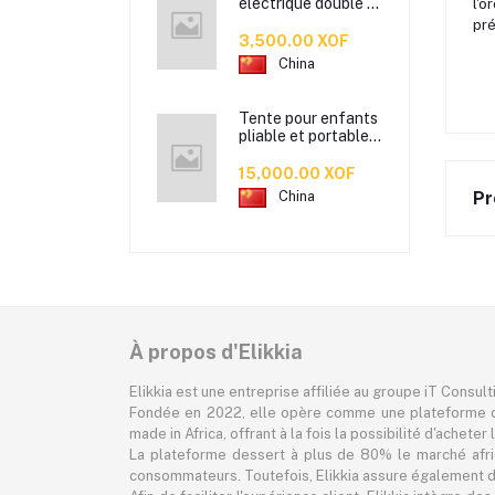
électrique double –
l'o
Efficace,
pré
confortable et
3,500.00 XOF
pratique !
China
Tente pour enfants
pliable et portable -
Foldable and
portable children's
15,000.00 XOF
tent
Pr
China
À propos d'Elikkia
Elikkia est une entreprise affiliée au groupe iT Consul
Fondée en 2022, elle opère comme une plateforme d
made in Africa, offrant à la fois la possibilité d'achet
La plateforme dessert à plus de 80% le marché africa
consommateurs. Toutefois, Elikkia assure également des