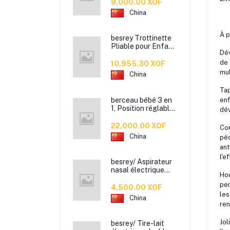
Léger
9,000.00 XOF
China
À p
besrey Trottinette
Pliable pour Enfant
Dév
de 2 à 10 Ans,
de 
Trottinette Enfant
10,955.30 XOF
3 Roues débutante
mul
China
avec Roues
Lumineuses,
Tap
Hauteur réglable
berceau bébé 3 en
enf
1, Position réglable
dév
en hauteur +Avec
matelas et
22,000.00 XOF
Con
moustiquaire
China
pêc
ant
l'e
besrey/ Aspirateur
nasal électrique
Hou
pour bébé – Pour un
per
nez dégagé en
4,500.00 XOF
douceur !
les
China
ren
Jol
besrey/ Tire-lait