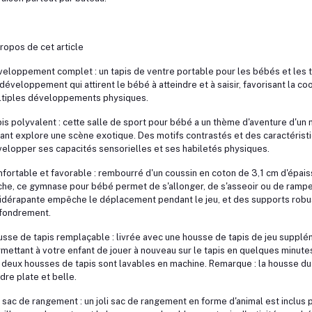
ropos de cet article
eloppement complet : un tapis de ventre portable pour les bébés et les tout
développement qui attirent le bébé à atteindre et à saisir, favorisant la coo
tiples développements physiques.
is polyvalent : cette salle de sport pour bébé a un thème d'aventure d'un
ant explore une scène exotique. Des motifs contrastés et des caractérist
elopper ses capacités sensorielles et ses habiletés physiques.
fortable et favorable : rembourré d'un coussin en coton de 3,1 cm d'épais
he, ce gymnase pour bébé permet de s'allonger, de s'asseoir ou de ramp
idérapante empêche le déplacement pendant le jeu, et des supports robu
ffondrement.
sse de tapis remplaçable : livrée avec une housse de tapis de jeu suppl
mettant à votre enfant de jouer à nouveau sur le tapis en quelques minutes
 deux housses de tapis sont lavables en machine. Remarque : la housse du t
dre plate et belle.
i sac de rangement : un joli sac de rangement en forme d'animal est inclus po