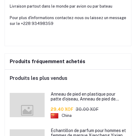
Livraison partout dans le monde par avion ou par bateau
Pour plus d'informations contactez-nous ou laissez un message
sur le +228 93498359
Produits fréquemment achetés
Produits les plus vendus
Anneau de pied en plastique pour
patte d’oiseau, Anneau de pied de
pigeon, Étiquette d’anneaux de pied
pour oiseaux
29.40 XOF
30.00 XOF
China
Échantillon de parfum pour hommes et
femmes de marque Xiaocheng Yixiang