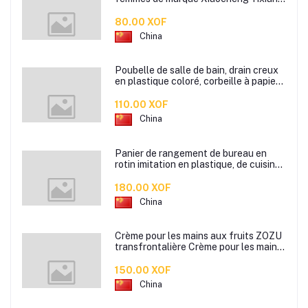
2 ml Parfum de longue durée
80.00 XOF
China
Poubelle de salle de bain, drain creux
en plastique coloré, corbeille à papier
de cuisine de bureau à domicile,
110.00 XOF
China
Panier de rangement de bureau en
rotin imitation en plastique, de cuisine
boîte de rangement de collation boîte
de rangement de salle de bain
180.00 XOF
China
Crème pour les mains aux fruits ZOZU
transfrontalière Crème pour les mains
d'automne et d'hiver Masque facial
80g
150.00 XOF
China