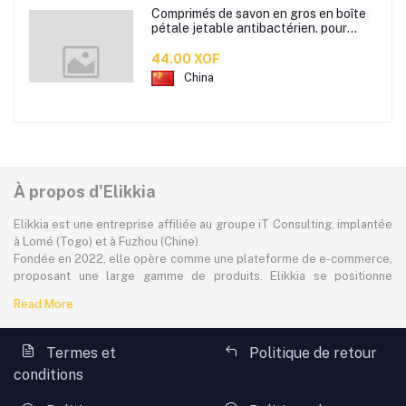
Comprimés de savon en gros en boîte
pétale jetable antibactérien. pour
étudiants hommes et femmes portent
des mini comprimés de lavage des
44.00 XOF
mains en papier savon
China
À propos d'Elikkia
Elikkia est une entreprise affiliée au groupe iT Consulting, implantée
à Lomé (Togo) et à Fuzhou (Chine).
Fondée en 2022, elle opère comme une plateforme de e-commerce,
proposant une large gamme de produits. Elikkia se positionne
comme la toute première plateforme B2B/B2C made in Africa,
Read More
offrant à la fois la possibilité d'acheter localement et directement
depuis la Chine.
La plateforme dessert à plus de 80% le marché africain
Termes et
Politique de retour
francophone, avec une attention particulière portée à l'accessibilité,
conditions
aux réalités locales et aux besoins spécifiques des consommateurs.
Toutefois, Elikkia assure également des livraisons à l'international,