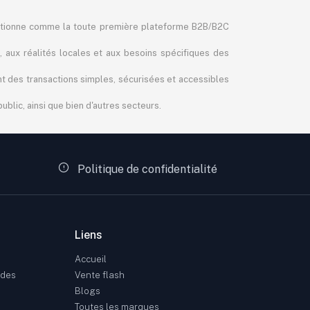
itionne comme la toute première plateforme B2B/B2C
, aux réalités locales et aux besoins spécifiques des
ant des transactions simples, sécurisées et accessibles
blic, ainsi que bien d'autres secteurs.
Politique de confidentialité
Liens
Accueil
ndes
Vente flash
Blogs
Toutes les marques