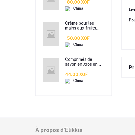
imitation en
180.00 XOF
plastique, de
China
Liv
cuisine boîte de
rangement de
Pou
collation boîte de
Crème pour les
rangement de salle
mains aux fruits
de bain
ZOZU
transfrontalière
150.00 XOF
Crème pour les
China
mains d'automne et
d'hiver Masque
facial 80g
Comprimés de
savon en gros en
Pr
boîte pétale jetable
antibactérien. pour
44.00 XOF
étudiants hommes
China
et femmes portent
des mini comprimés
de lavage des mains
en papier savon
À propos d'Elikkia