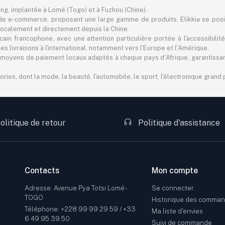
ting, implantée à Lomé (Togo) et à Fuzhou (Chine).
e e-commerce, proposant une large gamme de produits. Elikkia se pos
er localement et directement depuis la Chine.
in francophone, avec une attention particulière portée à l'accessibilité
 livraisons à l'international, notamment vers l'Europe et l'Amérique.
 des moyens de paiement locaux adaptés à chaque pays d'Afrique, garantiss
s, dont la mode, la beauté, l'automobile, le sport, l'électronique grand pu
olitique de retour
Politique d'assistance
Contacts
Mon compte
Adresse: Avenue Pya Totsi Lomé -
Se connecter
TOGO
Historique des comma
Téléphone: +228 99 99 29 59 / +33
Ma liste d'envies
6 49 95 39 50
Suivi de commande