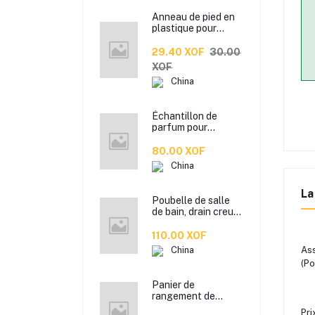
Anneau de pied en
plastique pour
patte d’oiseau,
Anneau de pied de
29.40 XOF
30.00
pigeon, Étiquette
XOF
d’anneaux de pied
China
pour oiseaux
Échantillon de
parfum pour
hommes et femmes
de marque
80.00 XOF
Xiaocheng Yixiang
China
2 ml Parfum de
longue durée
La
Poubelle de salle
de bain, drain creux
en plastique coloré,
corbeille à papier de
110.00 XOF
cuisine de bureau à
China
Ass
domicile,
(Po
Panier de
rangement de
bureau en rotin
Pri