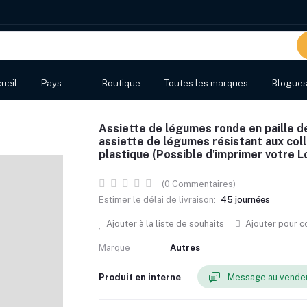
ueil
Pays
Boutique
Toutes les marques
Blogue
Assiette de légumes ronde en paille de
assiette de légumes résistant aux coll
plastique (Possible d'imprimer votre L
(0 Commentaires)
Estimer le délai de livraison:
45 journées
Ajouter à la liste de souhaits
Ajouter pour 
Marque
Autres
Produit en interne
Message au vende