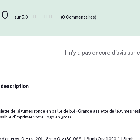
0
(0 Commentaires)
sur 5.0
Il n'y a pas encore d'avis sur 
 description
iette de légumes ronde en paille de blé - Grande assiette de légumes résis
ssible d'imprimer votre Logo en gros)
x d'en gros: Qty (4 - 29) 1.8rmb Qty (30-999) 1.6rmb Qty (1000+) 1.3rmb