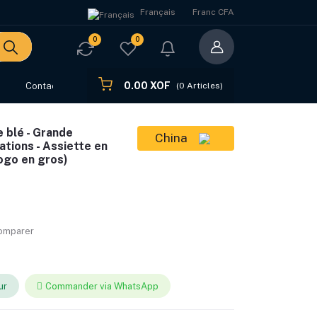
Français
Franc CFA
0
0
0.00 XOF
s
Contact
(
0
Articles)
 blé - Grande
China
ations - Assiette en
ogo en gros)
comparer
ur
Commander via WhatsApp