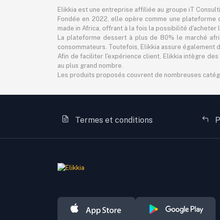
Elikkia est une entreprise affiliée au groupe iT Consul
Fondée en 2022, elle opère comme une plateforme d
made in Africa, offrant à la fois la possibilité d'achet
La plateforme dessert à plus de 80% le marché africa
consommateurs. Toutefois, Elikkia assure également des
Afin de faciliter l'expérience client, Elikkia intègre
au plus grand nombre.
Les produits proposés couvrent de nombreuses catégorie
Termes et conditions
P