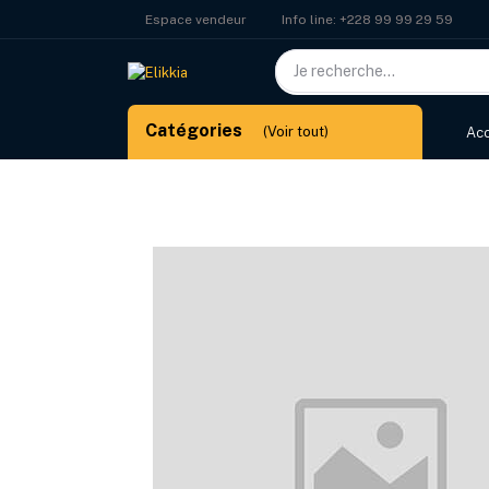
Info line:
+228 99 99 29 59
Espace vendeur
Catégories
(Voir tout)
Acc