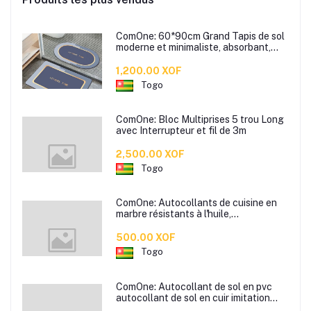
ComOne: 60*90cm Grand Tapis de sol
moderne et minimaliste, absorbant,
antidérapant, pour salle de bain,
toilettes, chambre à coucher, porte
1,200.00 XOF
d'entrée
Togo
ComOne: Bloc Multiprises 5 trou Long
avec Interrupteur et fil de 3m
2,500.00 XOF
Togo
ComOne: Autocollants de cuisine en
marbre résistants à l'huile,
autocollants muraux pour carreaux
résistants aux hautes températures,
500.00 XOF
hotte de cuisine, poêle, auto-adhésifs
Togo
imperméables et résistants
ComOne: Autocollant de sol en pvc
autocollant de sol en cuir imitation
grain de bois chambre sol en ciment