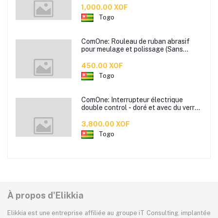
posé directement colle de sol sans
1,000.00 XOF
formaldéhyde - disponible en plusieurs
Togo
couleurs
ComOne: Rouleau de ruban abrasif
pour meulage et polissage (Sans
paper)
450.00 XOF
Togo
ComOne: Interrupteur électrique
double control - doré et avec du verre
trempé - Deux Interrupteurs control
double
3,800.00 XOF
Togo
À propos d'Elikkia
Elikkia est une entreprise affiliée au groupe iT Consulting, implantée