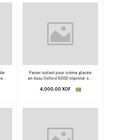
Ajouter au panier
 de
Panier isolant pour crème glacée
ne
en tissu Oxford 600D imprimé, sac
s la
à emporter en film d'aluminium
4,000.00 XOF
the.
épaissi, sac de pique-nique
portable en plein air, sac de glace
en gros