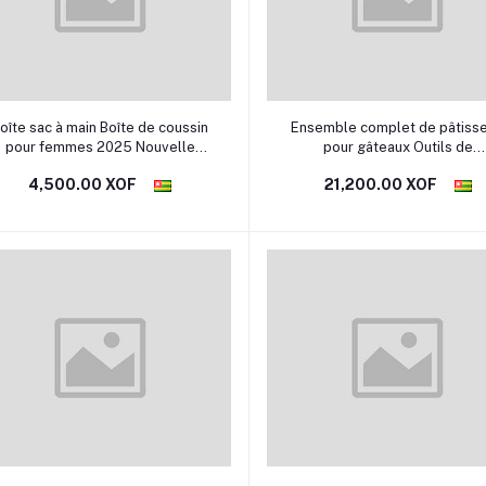
Ajouter au panier
Sélectionner une option
oîte sac à main Boîte de coussin
Ensemble complet de pâtisse
pour femmes 2025 Nouvelle
pour gâteaux Outils de
texture haut de gamme Texture
boulangerie, de cuisson dor
4,500.00 XOF
21,200.00 XOF
French Niche Retro Matte class,
Kit d'ustensiles de cuisson 
tendance
pâtisserie, cuisson à domicil
ensemble complet de moule
gâteau, plaque à pâtiss