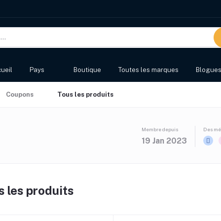
ueil
Pays
Boutique
Toutes les marques
Blogue
Coupons
Tous les produits
Membre depuis
Des méd
19 Jan 2023
s les produits