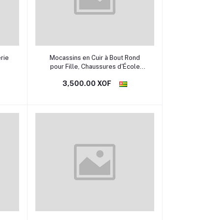
Sélectionner une option
rie
Mocassins en Cuir à Bout Rond
pour Fille, Chaussures d'École
ées
Simples à Enfiler, Plates,
3,500.00 XOF
de
Classiques et Formelles, Nouvelle
e,
Collection Printemps et Automne
s à