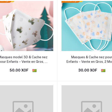
Ajouter au panier
Ajouter au panier
Masques model 3D & Cache nez
Masques & Cache nez pou
pour Enfants – Vente en Gros, 3
Enfants – Vente en Gros, 2 Mo
Motifs Ludiques et Confortables
Ludiques et Colorés
50.00 XOF
30.00 XOF
Ludiques et Colorés