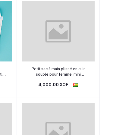
Sélectionner une option
r
Petit sac à main plissé en cuir
tifs
souple pour femme, mini
pochette, sacs à main de soirée
4,000.00 XOF
pour femme, designer de mode,
tendance