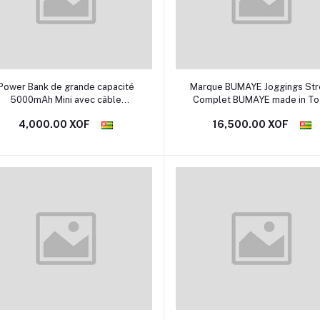
Sélectionner une option
Sélectionner une option
Power Bank de grande capacité
Marque BUMAYE Joggings Street
5000mAh Mini avec câble
Complet BUMAYE made in T
PORTABLE POWERBANK MOBILE
4,000.00 XOF
16,500.00 XOF
BANK POWER