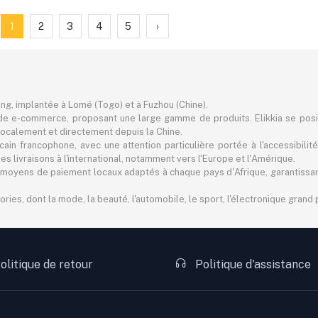
1
2
3
4
5
›
ting, implantée à Lomé (Togo) et à Fuzhou (Chine).
e e-commerce, proposant une large gamme de produits. Elikkia se pos
er localement et directement depuis la Chine.
in francophone, avec une attention particulière portée à l'accessibilité
 livraisons à l'international, notamment vers l'Europe et l'Amérique.
 des moyens de paiement locaux adaptés à chaque pays d'Afrique, garantiss
s, dont la mode, la beauté, l'automobile, le sport, l'électronique grand pu
olitique de retour
Politique d'assistance