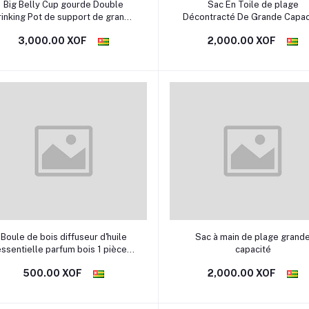
Sélectionner une option
Sélectionner une option
Big Belly Cup gourde Double
Sac En Toile de plage
rinking Pot de support de grande
Décontracté De Grande Capac
capacité mignon tonnes pour
tendance Pour Femme
3,000.00 XOF
2,000.00 XOF
hommes et femmes Étudiants à
tendance en plastique TRENDY
Sélectionner une option
Sélectionner une option
Boule de bois diffuseur d'huile
Sac à main de plage grand
ssentielle parfum bois 1 pièces
capacité
créatif monté sur véhicule noyer
500.00 XOF
2,000.00 XOF
oir 5*3.5 cm aromathérapie bois
parfumé