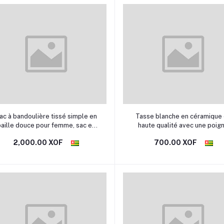
Sélectionner une option
Sélectionner une option
ac à bandoulière tissé simple en
Tasse blanche en céramique
paille douce pour femme, sac en
haute qualité avec une poig
fil de coton perlé, besace
solide et un bon maintient dan
2,000.00 XOF
700.00 XOF
décontracté pour la plage
main pour boire votre café ou 