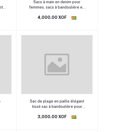
Sélectionner une option
Sacs à main en denim pour
ité,
femmes, sacs à bandoulière en
toile, carré, chopper, fourre-tout,
4,000.00 XOF
patchwork de luxe, marques
initiées, créateur de mode
tendance
Sélectionner une option
e
Sac de plage en paille élégant
tissé sac à bandoulière pour
voyage et vacances très tendance
3,000.00 XOF