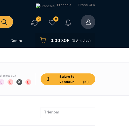
Français
Franc CFA
0
0
0.00 XOF
s
Contact
(
0
Articles)
ias sociaux
Suivre le
vendeur
(10)
Trier par