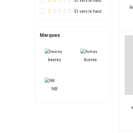
Et vers le haut
B
Et vers le haut
Marques
besrey
Autres
NB
e
n