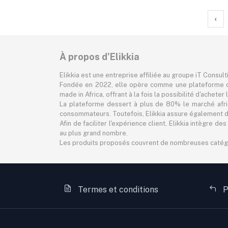
‹
À propos d'Elikkia
Elikkia est une entreprise affiliée au groupe iT Consul
Fondée en 2022, elle opère comme une plateforme d
made in Africa, offrant à la fois la possibilité d'achet
La plateforme dessert à plus de 80% le marché africa
consommateurs. Toutefois, Elikkia assure également des
Afin de faciliter l'expérience client, Elikkia intègre
au plus grand nombre.
Les produits proposés couvrent de nombreuses catégorie
Termes et conditions
P