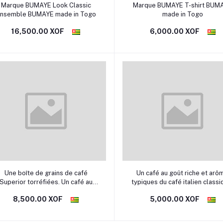
Sélectionner une option
Sélectionner une option
Marque BUMAYE Look Classic
Marque BUMAYE T-shirt BUMAYE
nsemble BUMAYE made in Togo
made in Togo
16,500.00 XOF
6,000.00 XOF
Ajouter au panier
Ajouter au panier
Une boîte de grains de café
Un café au goût riche et arô
Superior torréfiées. Un café au
typiques du café italien classi
oût plein et à l'arôme invitant un
Une sélection des meilleur
8,500.00 XOF
5,000.00 XOF
mélange corsé et rond,
qualités d'Arabica pour un sa
équilibre entre goût et légère