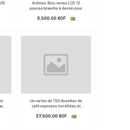
Ajouter au panier
Ardoise, Bloc-notes LCD 12
pouces/planche à dessin pour
enfants, tablette d'écriture
3,500.00 XOF
Ajouter au panier
me
Un carton de 150 dosettes de
que.
café espresso torréfiées et
es
moulues au goût intense et
37,500.00 XOF
vant
crémeux.
té.