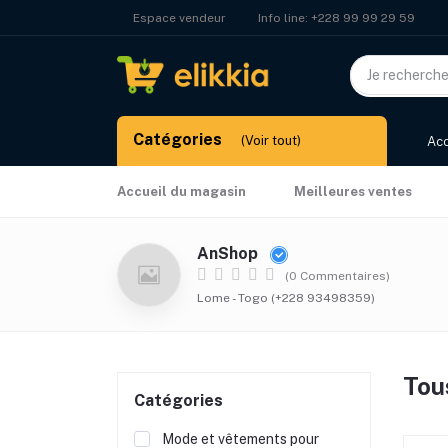
Info line:
+228 99 99 29 59
Espace vendeur
Catégories
(Voir tout)
Acc
Accueil du magasin
Meilleures ventes
AnShop
(0 Commentaires)
Lome - Togo (+228 93498359)
Tou
Catégories
Mode et vêtements pour